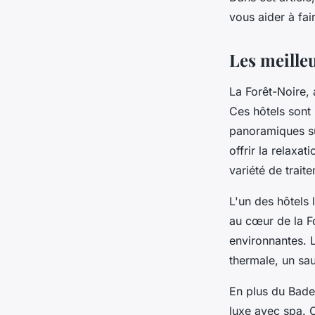
Noire, Allemagne?
vous aider à fai
Candice
•
4 juillet 2024
•
5 min de lecture
Les meilleu
La Forêt-Noire,
Ces hôtels sont
panoramiques su
offrir la relaxa
variété de trait
L'un des hôtels 
au cœur de la Fo
environnantes. L
thermale, un sa
En plus du Bade
luxe avec spa. C