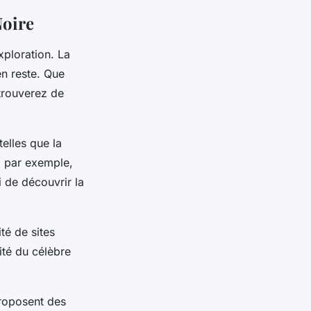
Noire
xploration. La
n reste. Que
trouverez de
elles que la
, par exemple,
i de découvrir la
té de sites
ité du célèbre
roposent des