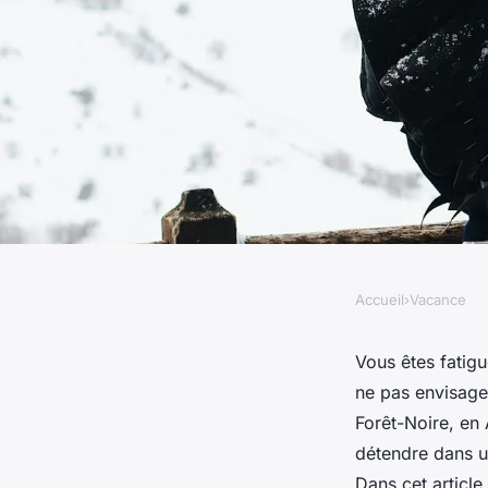
Accueil
›
Vacance
VACANCE
Où trouver les meil
Vous êtes fatig
ne pas envisag
de spa dans les mon
Forêt-Noire, en
détendre dans u
Dans cet article