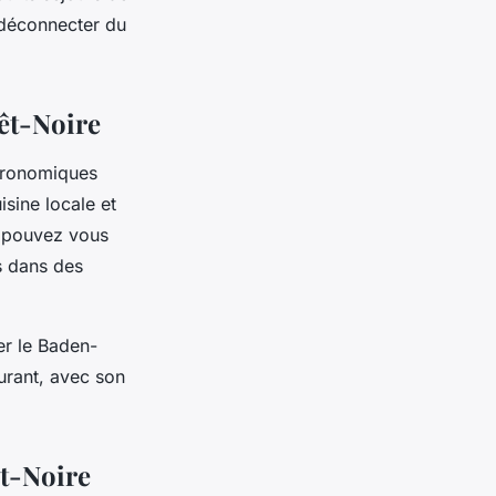
 déconnecter du
êt-Noire
stronomiques
sine locale et
s pouvez vous
s dans des
er le Baden-
urant, avec son
êt-Noire