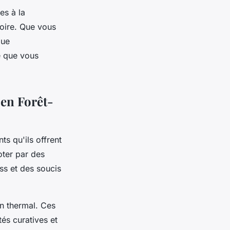
es à la
oire. Que vous
que
e que vous
 en Forêt-
ts qu'ils offrent
oter par des
ss et des soucis
in thermal. Ces
tés curatives et