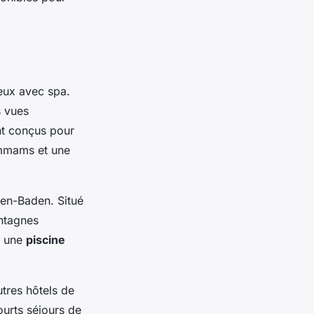
ueux avec spa.
s vues
nt conçus pour
hammams et une
den-Baden. Situé
ntagnes
c une
piscine
tres hôtels de
ourts séjours de