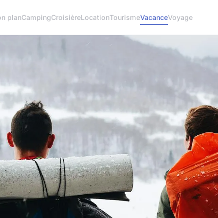
on plan
Camping
Croisière
Location
Tourisme
Vacance
Voyage