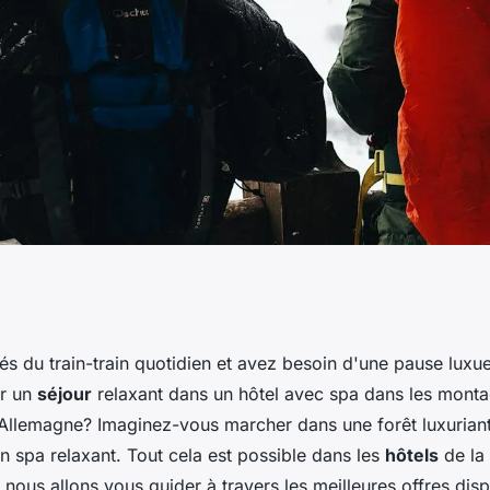
leures expériences
ués du train-train quotidien et avez besoin d'une pause lux
er un
séjour
relaxant dans un hôtel avec spa dans les monta
tagnes de la Forêt-
 Allemagne? Imaginez-vous marcher dans une forêt luxurian
n spa relaxant. Tout cela est possible dans les
hôtels
de la 
, nous allons vous guider à travers les meilleures offres dis