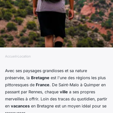
Accueil
›
Location
LOCATION
Quels conseils pour louer une
Avec ses paysages grandioses et sa nature
préservée, la
Bretagne
est l'une des régions les plus
maison de vacances en
pittoresques de
France
. De Saint-Malo à Quimper en
Bretagne avec des ateliers de
passant par Rennes, chaque
ville
a ses propres
peinture et des balades en
merveilles à offrir. Loin des tracas du quotidien, partir
bord de mer?
en
vacances
en Bretagne est un moyen idéal pour se